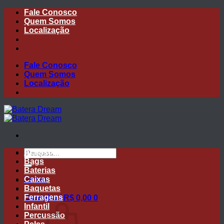
Skip
Fale Conosco
to
Quem Somos
content
Localização
Fale Conosco
Quem Somos
Localização
Pesquisar
Acessórios
por:
Bags
Baterias
Caixas
Entrar
Baquetas
Ferragens
Carrinho /
R$
0,00
0
Infantil
Percussão