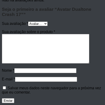
Não há avaliações ainda.
Seja o primeiro a avaliar “Avatar Dualtone
Crash 17””
Sua avaliação
*
Sua avaliação sobre o produto
*
Nome
*
E-mail
*
Salvar meus dados neste navegador para a próxima vez
que eu comentar.