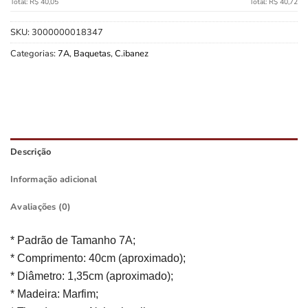
Total: R$ 40,05
Total: R$ 40,72
SKU:
3000000018347
Categorias:
7A
,
Baquetas
,
C.ibanez
Descrição
Informação adicional
Avaliações (0)
* Padrão de Tamanho 7A;
* Comprimento: 40cm (aproximado);
* Diâmetro: 1,35cm (aproximado);
* Madeira: Marfim;