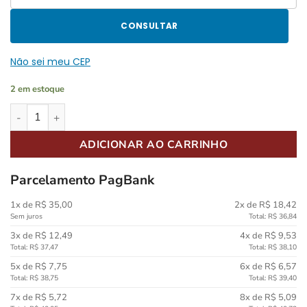
CONSULTAR
Não sei meu CEP
2 em estoque
Baqueta C.Ibanez X-Pro Eletronic Series Marfim 7A com Ponta d
ADICIONAR AO CARRINHO
Parcelamento PagBank
1x de R$ 35,00
2x de R$ 18,42
Sem juros
Total: R$ 36,84
3x de R$ 12,49
4x de R$ 9,53
Total: R$ 37,47
Total: R$ 38,10
5x de R$ 7,75
6x de R$ 6,57
Total: R$ 38,75
Total: R$ 39,40
7x de R$ 5,72
8x de R$ 5,09