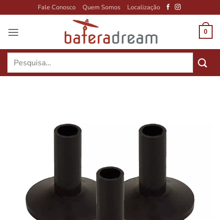
Skip
Fale Conosco
Quem Somos
Localização
to
content
0
Pesquisar
por: