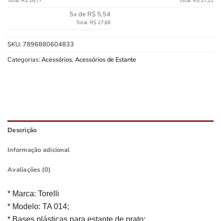
Total: R$ 26,77
Total: R$ 27,22
5x de R$ 5,54
Total: R$ 27,68
SKU:
7896880604833
Categorias:
Acessórios
,
Acessórios de Estante
Descrição
Informação adicional
Avaliações (0)
* Marca: Torelli
* Modelo: TA 014;
* Bases plásticas para estante de prato;