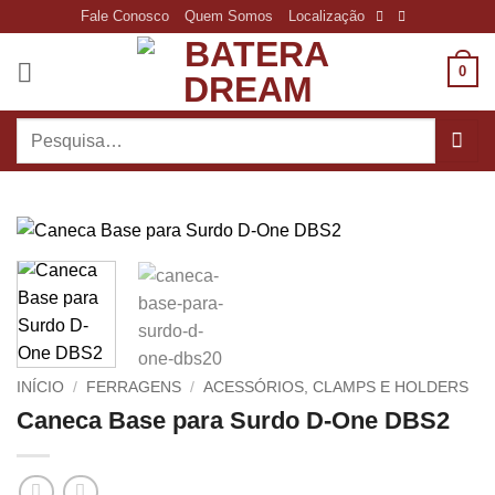
Skip
Fale Conosco
Quem Somos
Localização
to
content
0
Pesquisar
por:
INÍCIO
/
FERRAGENS
/
ACESSÓRIOS, CLAMPS E HOLDERS
Caneca Base para Surdo D-One DBS2