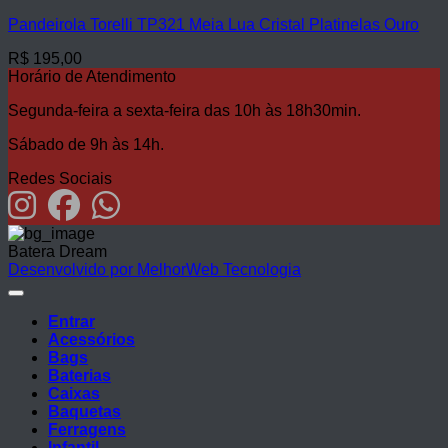
Pandeirola Torelli TP321 Meia Lua Cristal Platinelas Ouro
R$
195,00
Horário de Atendimento
Segunda-feira a sexta-feira das 10h às 18h30min.
Sábado de 9h às 14h.
Redes Sociais
Batera Dream
Desenvolvido por MelhorWeb Tecnologia
Entrar
Acessórios
Bags
Baterias
Caixas
Baquetas
Ferragens
Infantil