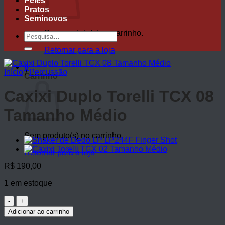
Peles
Pratos
Seminovos
Sem produto(s) no carrinho.
Pesquisar
por:
Retornar para a loja
0
Início
/
Percussão
Carrinho
Caxixi Duplo Torelli TCX 08
Tamanho Médio
Sem produto(s) no carrinho.
Retornar para a loja
R$
190,00
1 em estoque
Caxixi
Duplo
Adicionar ao carrinho
Torelli