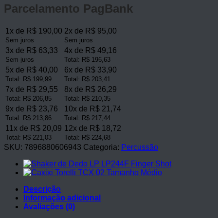
TCX
Parcelamento PagBank
08
Tamanho
Médio
1x de R$ 190,00
2x de R$ 95,00
quantidade
Sem juros
Sem juros
3x de R$ 63,33
4x de R$ 49,16
Sem juros
Total: R$ 196,63
5x de R$ 40,00
6x de R$ 33,90
Total: R$ 199,99
Total: R$ 203,41
7x de R$ 29,55
8x de R$ 26,29
Total: R$ 206,85
Total: R$ 210,35
9x de R$ 23,76
10x de R$ 21,74
Total: R$ 213,86
Total: R$ 217,44
11x de R$ 20,09
12x de R$ 18,72
Total: R$ 221,03
Total: R$ 224,68
SKU:
7896880606943
Categoria:
Percussão
Descrição
Informação adicional
Avaliações (0)