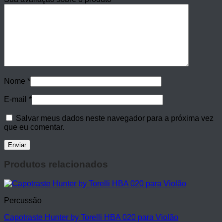
Nome
*
E-mail
*
Salvar meus dados neste navegador para a próxima vez
que eu comentar.
Produtos relacionados
Percussão
Capotraste Hunter by Torelli HBA 020 para Violão