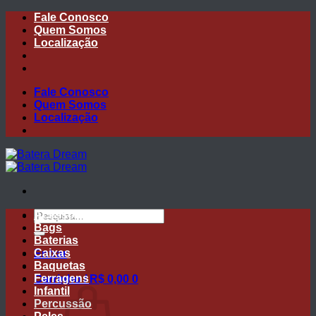
Skip
Fale Conosco
to
Quem Somos
content
Localização
Fale Conosco
Quem Somos
Localização
Pesquisar
Acessórios
por:
Bags
Baterias
Caixas
Entrar
Baquetas
Ferragens
Carrinho /
R$
0,00
0
Infantil
Percussão