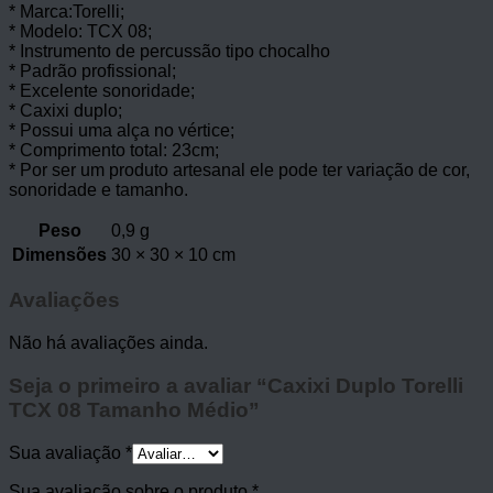
* Marca:Torelli;
* Modelo: TCX 08;
* Instrumento de percussão tipo chocalho
* Padrão profissional;
* Excelente sonoridade;
* Caxixi duplo;
* Possui uma alça no vértice;
* Comprimento total: 23cm;
* Por ser um produto artesanal ele pode ter variação de cor,
sonoridade e tamanho.
Peso
0,9 g
Dimensões
30 × 30 × 10 cm
Avaliações
Não há avaliações ainda.
Seja o primeiro a avaliar “Caxixi Duplo Torelli
TCX 08 Tamanho Médio”
Sua avaliação
*
Sua avaliação sobre o produto
*