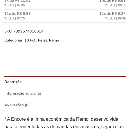
9x de R$ 10,51
10x de R$ 9,61
Total: R$ 94,60
Total: R$ 96,14
11x de R$ 8,88
12x de R$ 8,27
Total: R$ 97,70
Total: R$ 99,29
SKU:
7899574310614
Categorias:
10 Pol.
,
Peles
,
Remo
Descrição
Informação adicional
Avaliações (0)
* A Encore é a linha econômica da Remo, desenvolvida
para atender todas as demandas dos músicos, sejam elas