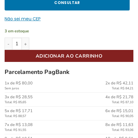
CONSULTAR
Não sei meu CEP
3 em estoque
Pele Encore by Remo 10Pol. Ambassador Coated Filme Simples
ADICIONAR AO CARRINHO
Parcelamento PagBank
1x de R$ 80,00
2x de R$ 42,11
Sem juros
Total: R$ 84,21
3x de R$ 28,55
4x de R$ 21,78
Total: R$ 85,65
Total: R$ 87,10
5x de R$ 17,71
6x de R$ 15,01
Total: R$ 88,57
Total: R$ 90,05
7x de R$ 13,08
8x de R$ 11,63
Total: R$ 91,55
Total: R$ 93,06