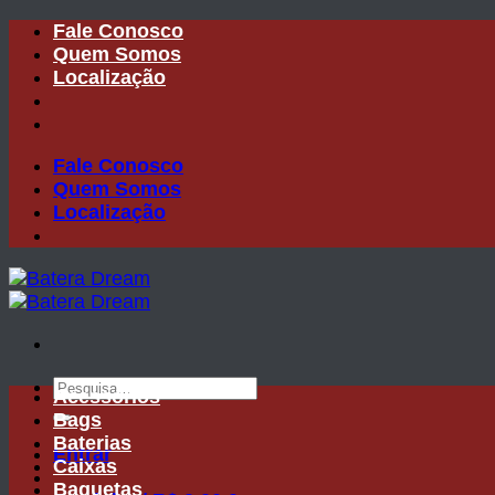
Skip
Fale Conosco
to
Quem Somos
content
Localização
Fale Conosco
Quem Somos
Localização
Pesquisar
Acessórios
por:
Bags
Baterias
Entrar
Caixas
Baquetas