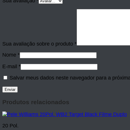
Sua avaliação
*
Sua avaliação sobre o produto
*
Nome
*
E-mail
*
Salvar meus dados neste navegador para a próxima
Produtos relacionados
20 Pol.