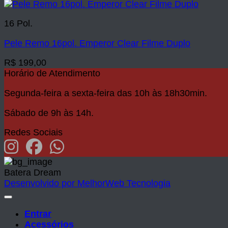
16 Pol.
Pele Remo 16pol. Emperor Clear Filme Duplo
R$
199,00
Horário de Atendimento
Segunda-feira a sexta-feira das 10h às 18h30min.
Sábado de 9h às 14h.
Redes Sociais
Batera Dream
Desenvolvido por MelhorWeb Tecnologia
Entrar
Acessórios