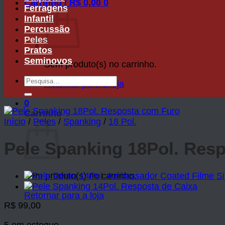
Carrinho /
R$
0,00
0
Ferragens
Infantil
Percussão
Peles
Pratos
Seminovos
Sem produto(s) no carrinho.
Pesquisar
Retornar para a loja
por:
0
Carrinho
Início
/
Peles
/
Spanking
/
18 Pol.
Pele Spanking 18Pol. Res
Sem produto(s) no carrinho.
Retornar para a loja
R$
99,00
5 em estoque