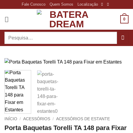
Skip
Fale Conosco
Quem Somos
Localização
to
content
0
Pesquisar
por:
INÍCIO
/
ACESSÓRIOS
/
ACESSÓRIOS DE ESTANTE
Porta Baquetas Torelli TA 148 para Fixar