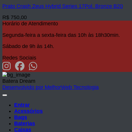
Prato Crash Zeus Hybrid Series 17Pol. Bronze B20
R$
750,00
Horário de Atendimento
Segunda-feira a sexta-feira das 10h às 18h30min.
Sábado de 9h às 14h.
Redes Sociais
Batera Dream
Desenvolvido por MelhorWeb Tecnologia
Entrar
Acessórios
Bags
Baterias
Caixas