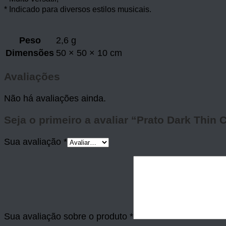
* Indicado para diversos estilos musicais.
Peso
2,6 g
Dimensões
50 × 50 × 10 cm
Avaliações
Não há avaliações ainda.
Seja o primeiro a avaliar “Prato Dark Thin 
Sua avaliação
*
Sua avaliação sobre o produto
*