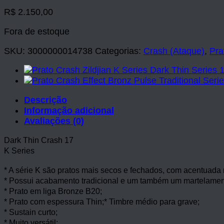
R$
2.150,00
Fora de estoque
SKU:
3000000014738
Categorias:
Crash (Ataque)
,
Pra
Descrição
Informação adicional
Avaliações (0)
Dark Thin Crash 17
K Series
* A série K são pratos mais secos e fechados, com acentuada
* Possui acabamento tradicional e um também um martelamen
* Prato em liga Bronze B20;
* Prato com espessura Thin;
* Timbre médio para grave;
* Sustain curto;
* Muito versátil;