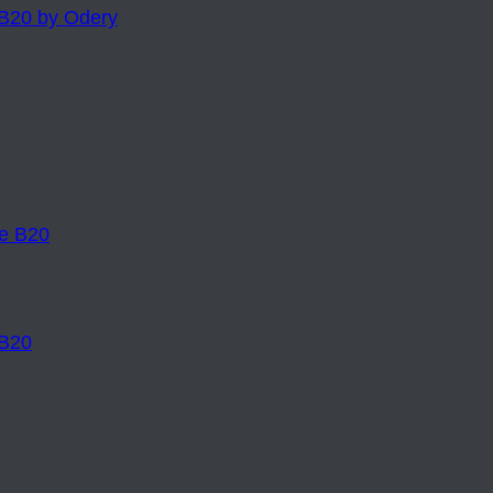
 B20 by Odery
 B20