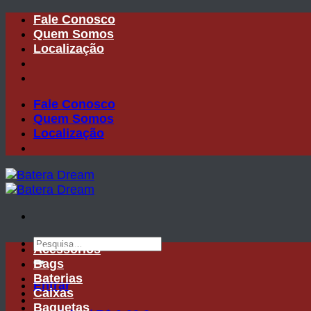
Skip
Fale Conosco
to
Quem Somos
content
Localização
Fale Conosco
Quem Somos
Localização
Pesquisar
Acessórios
por:
Bags
Baterias
Entrar
Caixas
Baquetas