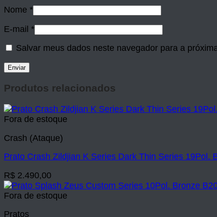
Nome
*
E-mail
*
Salvar meus dados neste navegador para a próxima
Produtos relacionados
Fora de estoque
Crash (Ataque)
Prato Crash Zildjian K Series Dark Thin Series 19Pol.
R$
2.490,00
Fora de estoque
Pratos