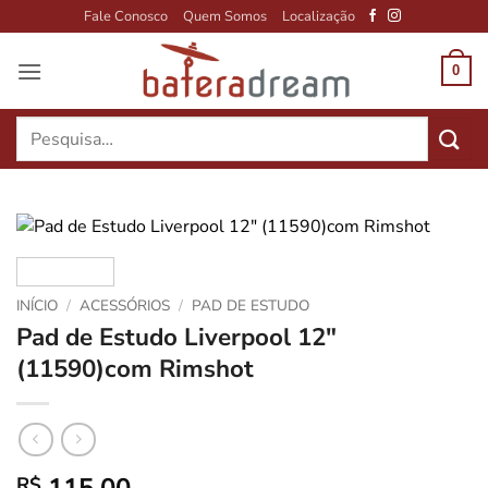
Skip
Fale Conosco
Quem Somos
Localização
to
content
0
Pesquisar
por:
INÍCIO
/
ACESSÓRIOS
/
PAD DE ESTUDO
Pad de Estudo Liverpool 12″
(11590)com Rimshot
R$