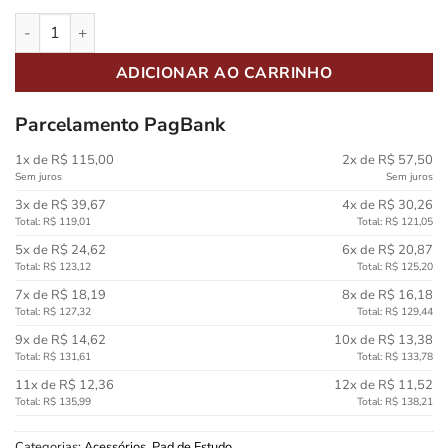
Pad de Estudo Liverpool 12" (11590)com Rimshot quantidade
ADICIONAR AO CARRINHO
Parcelamento PagBank
1x de R$ 115,00
2x de R$ 57,50
Sem juros
Sem juros
3x de R$ 39,67
4x de R$ 30,26
Total: R$ 119,01
Total: R$ 121,05
5x de R$ 24,62
6x de R$ 20,87
Total: R$ 123,12
Total: R$ 125,20
7x de R$ 18,19
8x de R$ 16,18
Total: R$ 127,32
Total: R$ 129,44
9x de R$ 14,62
10x de R$ 13,38
Total: R$ 131,61
Total: R$ 133,78
11x de R$ 12,36
12x de R$ 11,52
Total: R$ 135,99
Total: R$ 138,21
Categorias:
Acessórios
,
Pad de Estudo