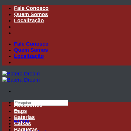
Skip
Fale Conosco
to
Quem Somos
content
Localização
Fale Conosco
Quem Somos
Localização
Pesquisar
Acessórios
por:
Bags
Baterias
Entrar
Caixas
Baquetas