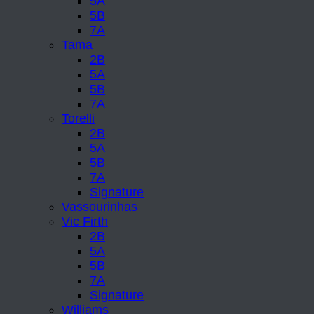
5A
5B
7A
Tama
2B
5A
5B
7A
Torelli
2B
5A
5B
7A
Signature
Vassourinhas
Vic Firth
2B
5A
5B
7A
Signature
Williams