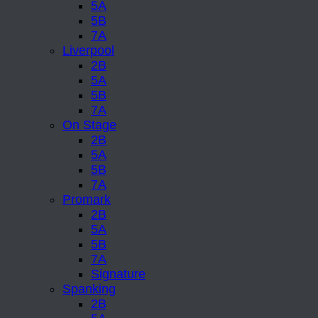
5A
5B
7A
Liverpool
2B
5A
5B
7A
On Stage
2B
5A
5B
7A
Promark
2B
5A
5B
7A
Signature
Spanking
2B