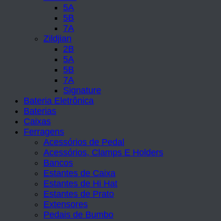
5A
5B
7A
Zildjian
2B
5A
5B
7A
Signature
Bateria Eletrônica
Baterias
Caixas
Ferragens
Acessórios de Pedal
Acessórios, Clamps E Holders
Bancos
Estantes de Caixa
Estantes de Hi Hat
Estantes de Prato
Extensores
Pedais de Bumbo