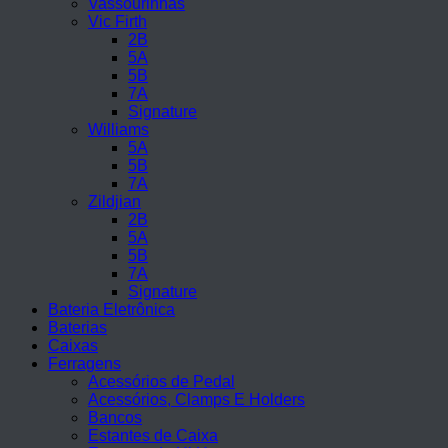
Vassourinhas
Vic Firth
2B
5A
5B
7A
Signature
Williams
5A
5B
7A
Zildjian
2B
5A
5B
7A
Signature
Bateria Eletrônica
Baterias
Caixas
Ferragens
Acessórios de Pedal
Acessórios, Clamps E Holders
Bancos
Estantes de Caixa