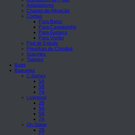
Adaptadores
Chaves de Afinação
Cordas
Para Baixo
Para Cavaquinho
Para Guitarra
Para Violão
Pad de Estudo
Presilhas de Chimbal
Suportes
Tapetes
Bags
Baquetas
C.ibanez
5A
5B
7A
Liverpool
2B
5A
5B
7A
On Stage
2B