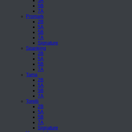
5A
5B
7A
Promark
2B
5A
5B
7A
Signature
Spanking
2B
5A
5B
7A
Tama
2B
5A
5B
7A
Torelli
2B
5A
5B
7A
Signature