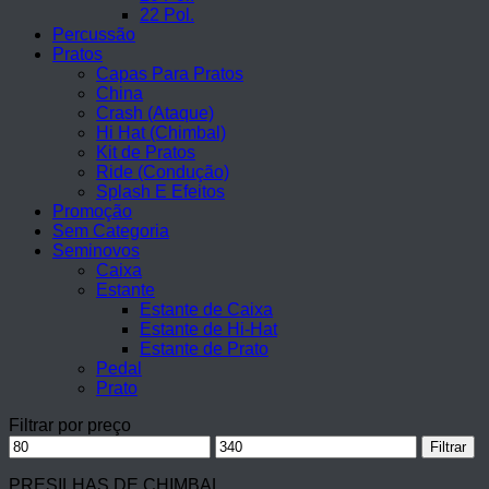
22 Pol.
Percussão
Pratos
Capas Para Pratos
China
Crash (Ataque)
Hi Hat (Chimbal)
Kit de Pratos
Ride (Condução)
Splash E Efeitos
Promoção
Sem Categoria
Seminovos
Caixa
Estante
Estante de Caixa
Estante de Hi-Hat
Estante de Prato
Pedal
Prato
Filtrar por preço
Preço
Preço
Filtrar
mínimo
máximo
PRESILHAS DE CHIMBAL