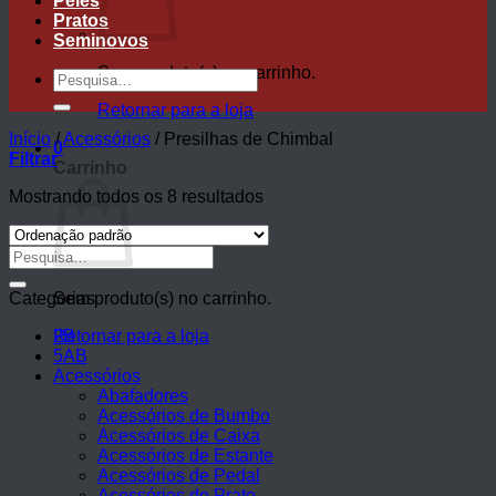
Peles
Pratos
Seminovos
Sem produto(s) no carrinho.
Pesquisar
por:
Retornar para a loja
Início
/
Acessórios
/
Presilhas de Chimbal
0
Filtrar
Carrinho
Mostrando todos os 8 resultados
Pesquisar
por:
Categorias
Sem produto(s) no carrinho.
Retornar para a loja
2B
5AB
Acessórios
Abafadores
Acessórios de Bumbo
Acessórios de Caixa
Acessórios de Estante
Acessórios de Pedal
Acessórios de Prato