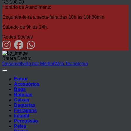
R$
190,00
Horário de Atendimento
Segunda-feira a sexta-feira das 10h às 18h30min.
Sábado de 9h às 14h.
Redes Sociais
Batera Dream
Desenvolvido por MelhorWeb Tecnologia
Entrar
Acessórios
Bags
Baterias
Caixas
Baquetas
Ferragens
Infantil
Percussão
Peles