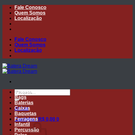
Skip
Fale Conosco
to
Quem Somos
content
Localização
Fale Conosco
Quem Somos
Localização
Pesquisar
Acessórios
por:
Bags
Baterias
Caixas
Entrar
Baquetas
Ferragens
Carrinho /
R$
0,00
0
Infantil
Percussão