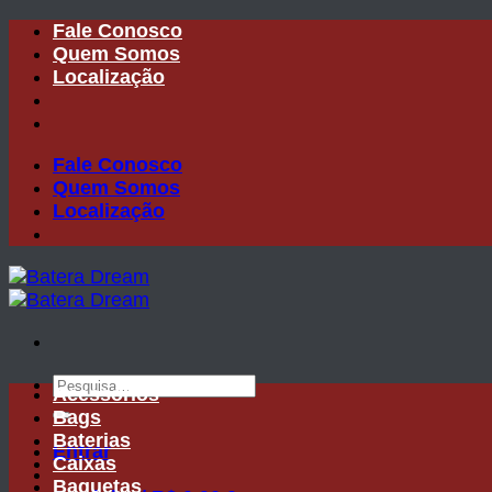
Skip
Fale Conosco
to
Quem Somos
content
Localização
Fale Conosco
Quem Somos
Localização
Pesquisar
Acessórios
por:
Bags
Baterias
Entrar
Caixas
Baquetas