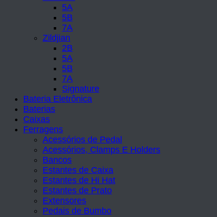
5A
5B
7A
Zildjian
2B
5A
5B
7A
Signature
Bateria Eletrônica
Baterias
Caixas
Ferragens
Acessórios de Pedal
Acessórios, Clamps E Holders
Bancos
Estantes de Caixa
Estantes de Hi Hat
Estantes de Prato
Extensores
Pedais de Bumbo