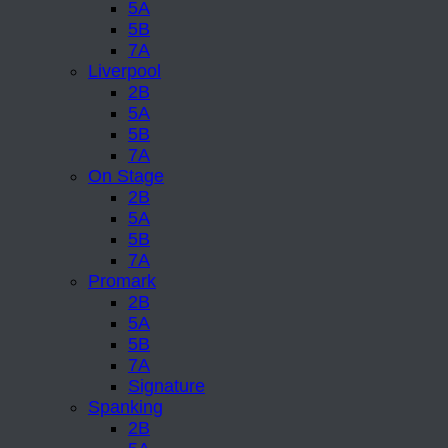
5A
5B
7A
Liverpool
2B
5A
5B
7A
On Stage
2B
5A
5B
7A
Promark
2B
5A
5B
7A
Signature
Spanking
2B