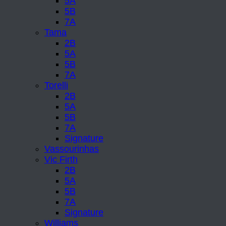
5A
5B
7A
Tama
2B
5A
5B
7A
Torelli
2B
5A
5B
7A
Signature
Vassourinhas
Vic Firth
2B
5A
5B
7A
Signature
Williams