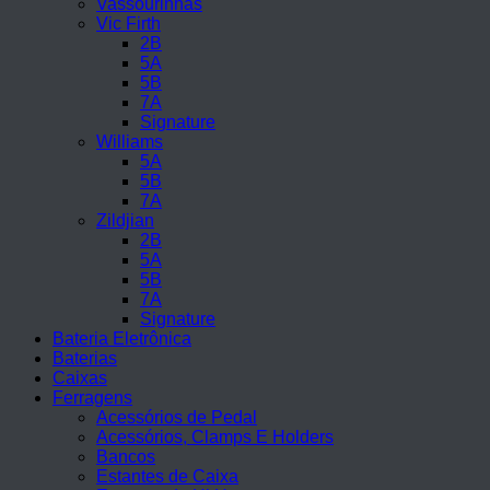
Vassourinhas
Vic Firth
2B
5A
5B
7A
Signature
Williams
5A
5B
7A
Zildjian
2B
5A
5B
7A
Signature
Bateria Eletrônica
Baterias
Caixas
Ferragens
Acessórios de Pedal
Acessórios, Clamps E Holders
Bancos
Estantes de Caixa