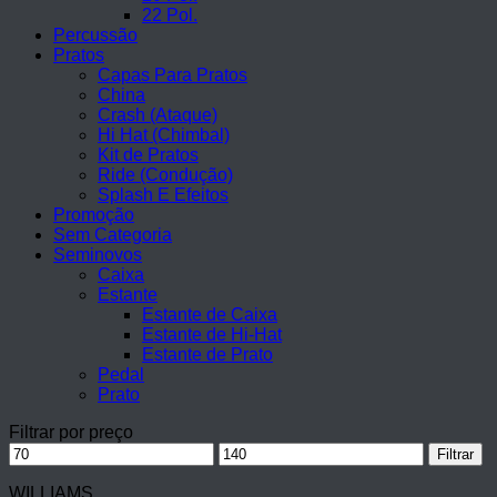
22 Pol.
Percussão
Pratos
Capas Para Pratos
China
Crash (Ataque)
Hi Hat (Chimbal)
Kit de Pratos
Ride (Condução)
Splash E Efeitos
Promoção
Sem Categoria
Seminovos
Caixa
Estante
Estante de Caixa
Estante de Hi-Hat
Estante de Prato
Pedal
Prato
Filtrar por preço
Preço
Preço
Filtrar
mínimo
máximo
WILLIAMS