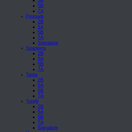
5A
5B
7A
Promark
2B
5A
5B
7A
Signature
Spanking
2B
5A
5B
7A
Tama
2B
5A
5B
7A
Torelli
2B
5A
5B
7A
Signature