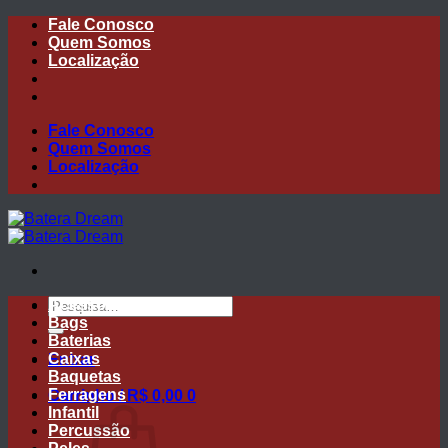
Skip
Fale Conosco
to
Quem Somos
content
Localização
Fale Conosco
Quem Somos
Localização
Pesquisar
Acessórios
por:
Bags
Baterias
Caixas
Entrar
Baquetas
Ferragens
Carrinho /
R$
0,00
0
Infantil
Percussão