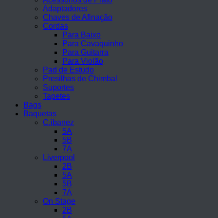
Adaptadores
Chaves de Afinação
Cordas
Para Baixo
Para Cavaquinho
Para Guitarra
Para Violão
Pad de Estudo
Presilhas de Chimbal
Suportes
Tapetes
Bags
Baquetas
C.ibanez
5A
5B
7A
Liverpool
2B
5A
5B
7A
On Stage
2B