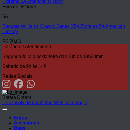
Fora de estoque
5A
Baqueta Williams Classic Series X5A Extreme 5A American
Hickory
R$
70,00
Horário de Atendimento
Segunda-feira a sexta-feira das 10h às 18h30min.
Sábado de 9h às 14h.
Redes Sociais
Batera Dream
Desenvolvido por MelhorWeb Tecnologia
Entrar
Acessórios
Bags