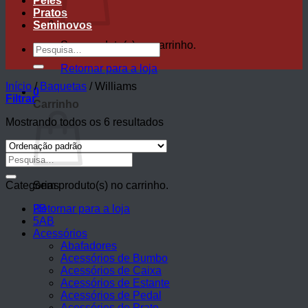
Peles
Pratos
Seminovos
Sem produto(s) no carrinho.
Pesquisar
por:
Retornar para a loja
Início
/
Baquetas
/
Williams
0
Filtrar
Carrinho
Mostrando todos os 6 resultados
Pesquisar
por:
Categorias
Sem produto(s) no carrinho.
Retornar para a loja
2B
5AB
Acessórios
Abafadores
Acessórios de Bumbo
Acessórios de Caixa
Acessórios de Estante
Acessórios de Pedal
Acessórios de Prato