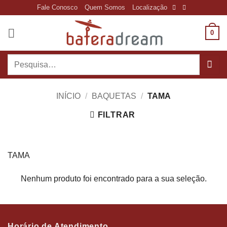
Skip
Fale Conosco
Quem Somos
Localização
to
content
0
Pesquisar
por:
INÍCIO
/
BAQUETAS
/
TAMA
FILTRAR
TAMA
Nenhum produto foi encontrado para a sua seleção.
Horário de Atendimento