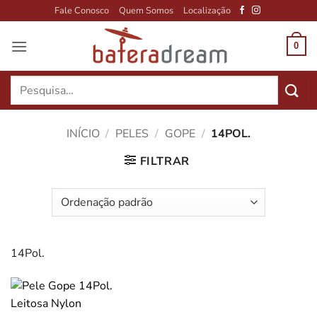
Skip
Fale Conosco
Quem Somos
Localização
to
content
0
Pesquisar
por:
INÍCIO
/
PELES
/
GOPE
/
14POL.
FILTRAR
14Pol.