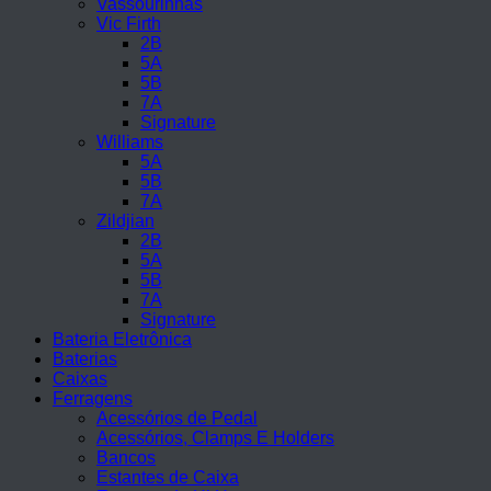
Vassourinhas
Vic Firth
2B
5A
5B
7A
Signature
Williams
5A
5B
7A
Zildjian
2B
5A
5B
7A
Signature
Bateria Eletrônica
Baterias
Caixas
Ferragens
Acessórios de Pedal
Acessórios, Clamps E Holders
Bancos
Estantes de Caixa