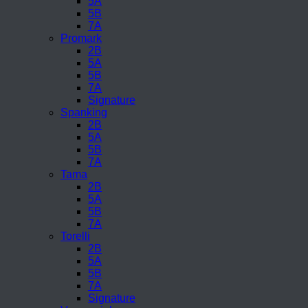
5A
5B
7A
Promark
2B
5A
5B
7A
Signature
Spanking
2B
5A
5B
7A
Tama
2B
5A
5B
7A
Torelli
2B
5A
5B
7A
Signature