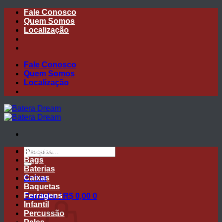
Skip
Fale Conosco
to
Quem Somos
content
Localização
Fale Conosco
Quem Somos
Localização
Pesquisar
Acessórios
por:
Bags
Baterias
Caixas
Entrar
Baquetas
Ferragens
Carrinho /
R$
0,00
0
Infantil
Percussão