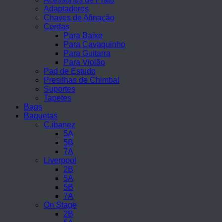
Adaptadores
Chaves de Afinação
Cordas
Para Baixo
Para Cavaquinho
Para Guitarra
Para Violão
Pad de Estudo
Presilhas de Chimbal
Suportes
Tapetes
Bags
Baquetas
C.ibanez
5A
5B
7A
Liverpool
2B
5A
5B
7A
On Stage
2B