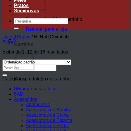
Peles
Pratos
Seminovos
Sem produto(s) no carrinho.
Pesquisar
por:
Retornar para a loja
Início
/
Pratos
/
Hi Hat (Chimbal)
0
Filtrar
Carrinho
Exibindo 1–12 de 18 resultados
Pesquisar
por:
Categorias
Sem produto(s) no carrinho.
Retornar para a loja
2B
5AB
Acessórios
Abafadores
Acessórios de Bumbo
Acessórios de Caixa
Acessórios de Estante
Acessórios de Pedal
Acessórios de Prato