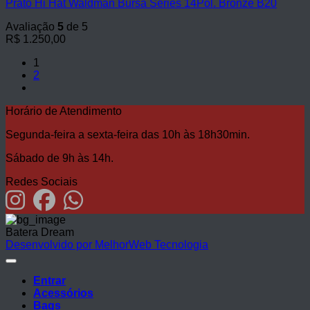
Prato Hi Hat Waldman Bursa Series 14Pol. Bronze B20
Avaliação
5
de 5
R$
1.250,00
1
2
Horário de Atendimento
Segunda-feira a sexta-feira das 10h às 18h30min.
Sábado de 9h às 14h.
Redes Sociais
Batera Dream
Desenvolvido por MelhorWeb Tecnologia
Entrar
Acessórios
Bags