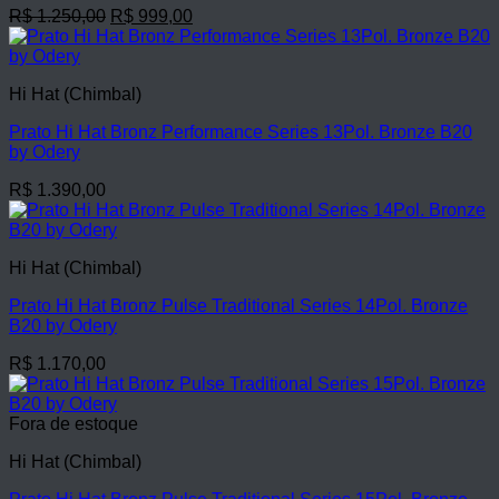
O
O
R$
1.250,00
R$
999,00
preço
preço
original
atual
era:
é:
Hi Hat (Chimbal)
R$ 1.250,00.
R$ 999,00.
Prato Hi Hat Bronz Performance Series 13Pol. Bronze B20
by Odery
R$
1.390,00
Hi Hat (Chimbal)
Prato Hi Hat Bronz Pulse Traditional Series 14Pol. Bronze
B20 by Odery
R$
1.170,00
Fora de estoque
Hi Hat (Chimbal)