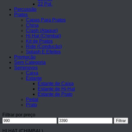
22 Pol.
Percussão
Pratos
Capas Para Pratos
China
Crash (Ataque)
Hi Hat (Chimbal)
Kit de Pratos
Ride (Condução)
Splash E Efeitos
Promoção
Sem Categoria
Seminovos
Caixa
Estante
Estante de Caixa
Estante de Hi-Hat
Estante de Prato
Pedal
Prato
Filtrar por preço
Preço
Preço
Filtrar
mínimo
máximo
HI HAT (CHIMBAL)