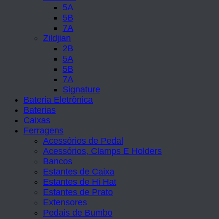
5A
5B
7A
Zildjian
2B
5A
5B
7A
Signature
Bateria Eletrônica
Baterias
Caixas
Ferragens
Acessórios de Pedal
Acessórios, Clamps E Holders
Bancos
Estantes de Caixa
Estantes de Hi Hat
Estantes de Prato
Extensores
Pedais de Bumbo