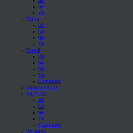
5A
5B
7A
Tama
2B
5A
5B
7A
Torelli
2B
5A
5B
7A
Signature
Vassourinhas
Vic Firth
2B
5A
5B
7A
Signature
Williams