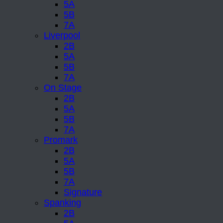
5A
5B
7A
Liverpool
2B
5A
5B
7A
On Stage
2B
5A
5B
7A
Promark
2B
5A
5B
7A
Signature
Spanking
2B