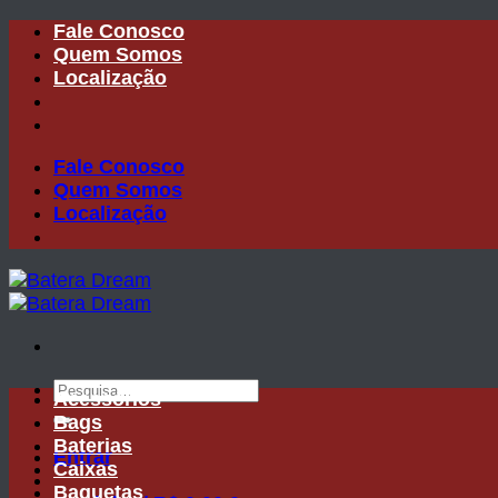
Skip
Fale Conosco
to
Quem Somos
content
Localização
Fale Conosco
Quem Somos
Localização
Pesquisar
Acessórios
por:
Bags
Baterias
Entrar
Caixas
Baquetas