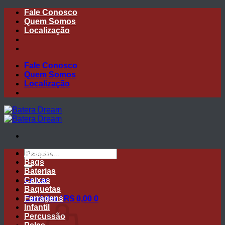
Skip
Fale Conosco
to
Quem Somos
content
Localização
Fale Conosco
Quem Somos
Localização
Pesquisar
Acessórios
por:
Bags
Baterias
Caixas
Entrar
Baquetas
Ferragens
Carrinho /
R$
0,00
0
Infantil
Percussão