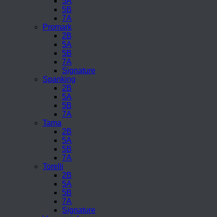
5A
5B
7A
Promark
2B
5A
5B
7A
Signature
Spanking
2B
5A
5B
7A
Tama
2B
5A
5B
7A
Torelli
2B
5A
5B
7A
Signature