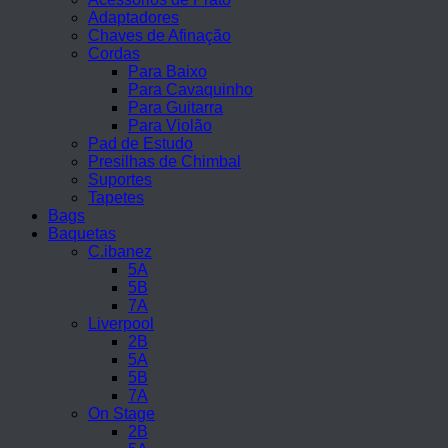
Adaptadores
Chaves de Afinação
Cordas
Para Baixo
Para Cavaquinho
Para Guitarra
Para Violão
Pad de Estudo
Presilhas de Chimbal
Suportes
Tapetes
Bags
Baquetas
C.ibanez
5A
5B
7A
Liverpool
2B
5A
5B
7A
On Stage
2B