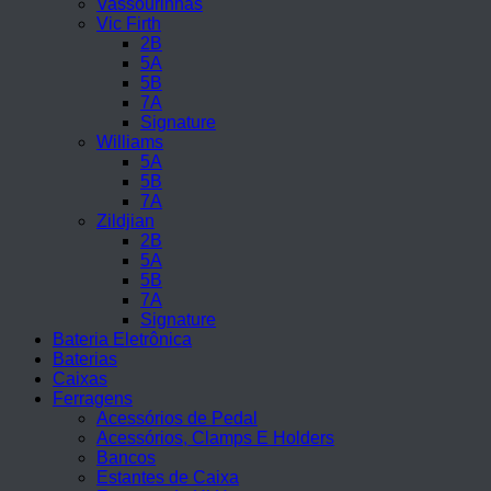
Vassourinhas
Vic Firth
2B
5A
5B
7A
Signature
Williams
5A
5B
7A
Zildjian
2B
5A
5B
7A
Signature
Bateria Eletrônica
Baterias
Caixas
Ferragens
Acessórios de Pedal
Acessórios, Clamps E Holders
Bancos
Estantes de Caixa