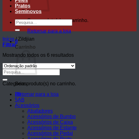
Peles
Pratos
Seminovos
Sem produto(s) no carrinho.
Pesquisar
por:
Retornar para a loja
Início
/
Zildjian
0
Filtrar
Carrinho
Mostrando todos os 6 resultados
Pesquisar
por:
Categorias
Sem produto(s) no carrinho.
Retornar para a loja
2B
5AB
Acessórios
Abafadores
Acessórios de Bumbo
Acessórios de Caixa
Acessórios de Estante
Acessórios de Pedal
Acessórios de Prato