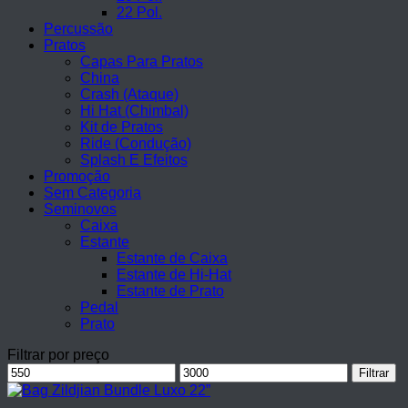
22 Pol.
Percussão
Pratos
Capas Para Pratos
China
Crash (Ataque)
Hi Hat (Chimbal)
Kit de Pratos
Ride (Condução)
Splash E Efeitos
Promoção
Sem Categoria
Seminovos
Caixa
Estante
Estante de Caixa
Estante de Hi-Hat
Estante de Prato
Pedal
Prato
Filtrar por preço
Preço
Preço
Filtrar
mínimo
máximo