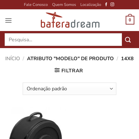
Skip
Fale Conosco
Quem Somos
Localização
to
content
0
Pesquisar
por:
INÍCIO
/
ATRIBUTO "MODELO" DE PRODUTO
/
14X8
FILTRAR